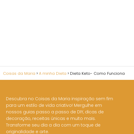
Coisas da Maria
A minha Dieta
Dieta Keto- Como Funciona
Descubra no Coisas da Maria inspiração sem fim
para um estilo de vida criativo! Mergulhe em
nossos guias passo a passo de DIY, dicas de
decoração, receitas únicas e muito mais.
Transforme seu dia a dia com um toque de
originalidade e arte.