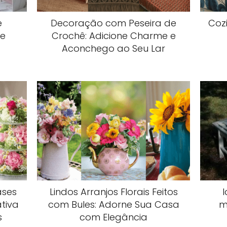
e
Decoração com Peseira de
Coz
se
Crochê: Adicione Charme e
Aconchego ao Seu Lar
ases
Lindos Arranjos Florais Feitos
I
tiva
com Bules: Adorne Sua Casa
m
s
com Elegância