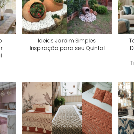
o
Ideias Jardim Simples:
T
r
Inspiração para seu Quintal
D
l
T