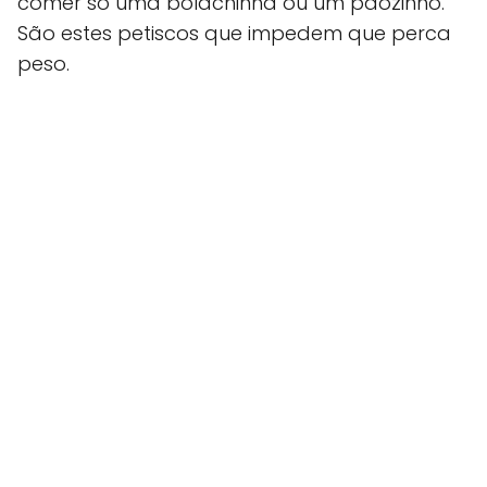
comer só uma bolachinha ou um pãozinho.
São estes petiscos que impedem que perca
peso.