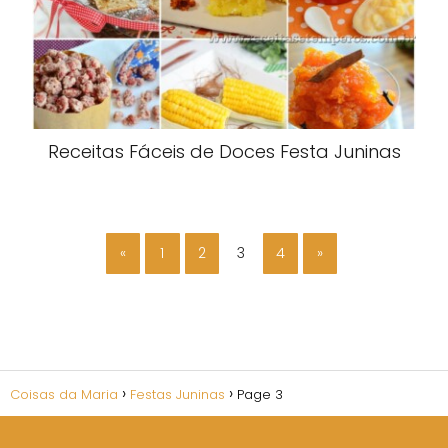
Receitas Fáceis de Doces Festa Juninas
«
1
2
3
4
»
Coisas da Maria
Festas Juninas
Page 3