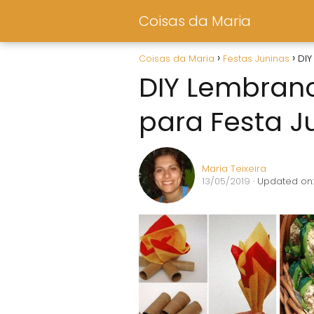
Coisas da Maria
Coisas da Maria
Festas Juninas
DIY
DIY Lembranc
para Festa J
Maria Teixeira
13/05/2019
· Updated on: