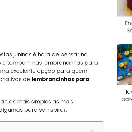
En
S
tas juninas é hora de pensar na
s e também nas lembrancinhas para
é uma excelente opção para quem
criativas de
lembrancinhas para
Id
par
sde as mais simples às mais
lgumas para se inspirar.