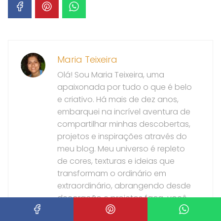
Maria Teixeira
Olá! Sou Maria Teixeira, uma
apaixonada por tudo o que é belo
e criativo. Há mais de dez anos,
embarquei na incrível aventura de
compartilhar minhas descobertas,
projetos e inspirações através do
meu blog. Meu universo é repleto
de cores, texturas e ideias que
transformam o ordinário em
extraordinário, abrangendo desde
decoração e projetos faça-você-
mesmo (DIY) até a organização