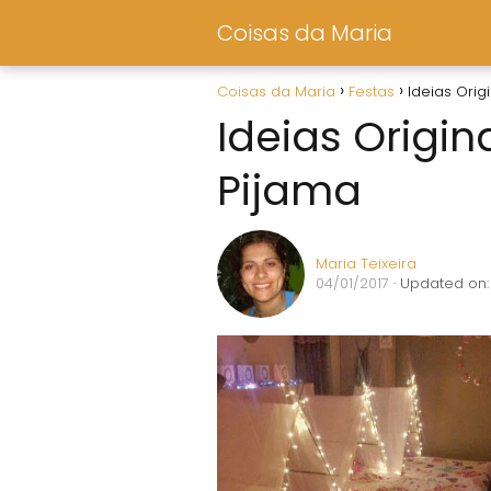
Coisas da Maria
Coisas da Maria
Festas
Ideias Orig
Ideias Origin
Pijama
Maria Teixeira
04/01/2017
· Updated on: