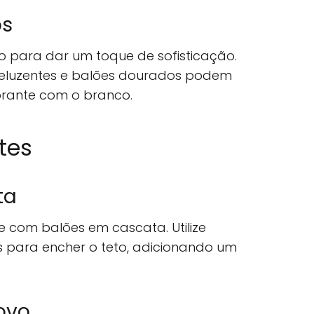
os
o para dar um toque de sofisticação.
 reluzentes e balões dourados podem
brante com o branco.
ites
ta
e com balões em cascata. Utilize
 para encher o teto, adicionando um
ovo