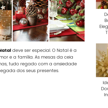
D
B
Ele
T
Natal
deve ser especial. O Natal é a
or e a família. As mesas da ceia
ilhas, tudo regado com a ansiedade
egada dos seus presentes.
Id
Dou
I