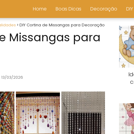
Home
Boas Dicas
Decoração
DIY
alidades
DIY Cortina de Missangas para Decoração
de Missangas para
I
 13/03/2026
c