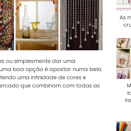
As m
cr
es ou simplesmente dar uma
 uma boa opção é apostar numa bela
tendo uma infinidade de cores e
M
mercado que combinam com todas as
I
In