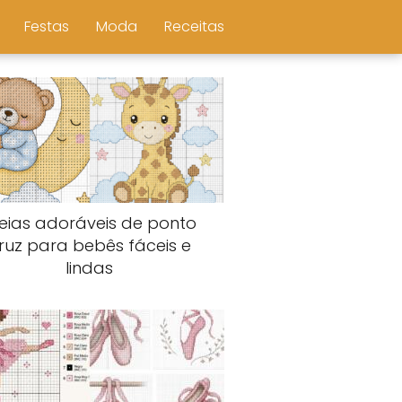
Festas
Moda
Receitas
deias adoráveis de ponto
ruz para bebês fáceis e
lindas