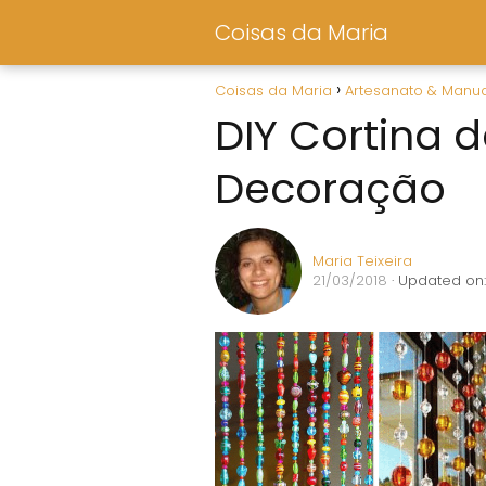
Coisas da Maria
Coisas da Maria
Artesanato & Manu
DIY Cortina 
Decoração
Maria Teixeira
21/03/2018
· Updated on: