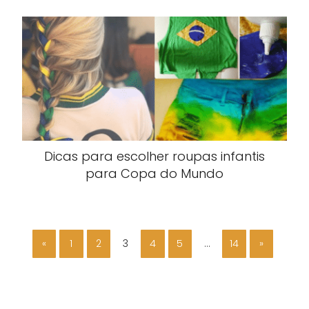
Dicas para escolher roupas infantis
para Copa do Mundo
«
1
2
3
4
5
…
14
»