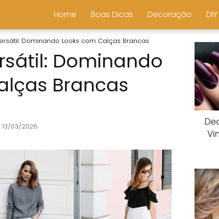
Home
Boas Dicas
Decoração
DIY
ersátil: Dominando Looks com Calças Brancas
rsátil: Dominando
alças Brancas
De
 13/03/2026
Vi