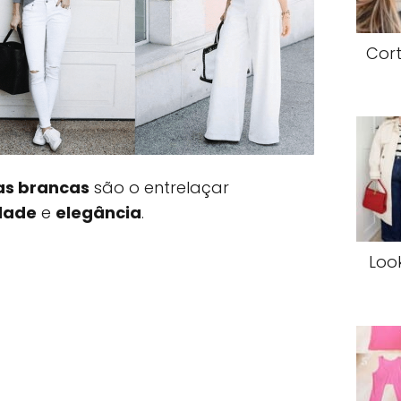
Cort
as brancas
são o entrelaçar
idade
e
elegância
.
Loo