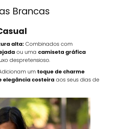
as Brancas
 Casual
ura alta:
Combinados com
rejada
ou uma
camiseta gráfica
uxo despretensioso.
Adicionam um
toque de charme
 elegância costeira
aos seus dias de