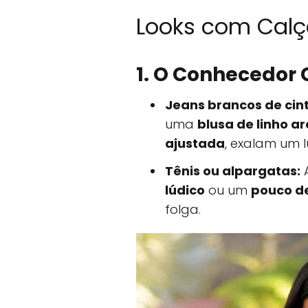
Looks com Calç
1. O Conhecedor
Jeans brancos de cint
uma
blusa de linho a
ajustada
, exalam um l
Tênis ou alpargatas:
lúdico
ou um
pouco de
folga.