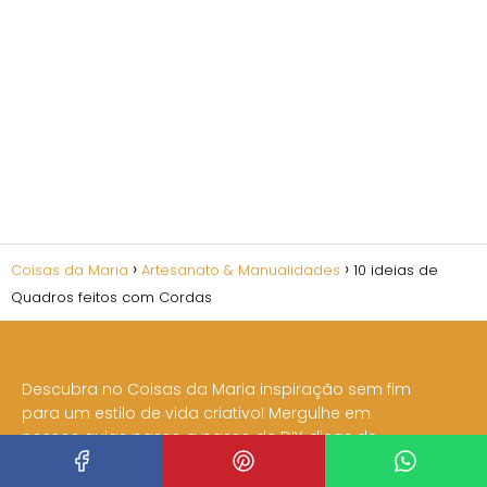
Coisas da Maria
Artesanato & Manualidades
10 ideias de
Quadros feitos com Cordas
Descubra no Coisas da Maria inspiração sem fim
para um estilo de vida criativo! Mergulhe em
nossos guias passo a passo de DIY, dicas de
decoração, receitas únicas e muito mais.
Transforme seu dia a dia com um toque de