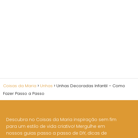
Coisas da Maria
Unhas
Unhas Decoradas Infantil – Como
Fazer Passo a Passo
Descubra no Coisas da Maria inspiração sem fim
para um estilo de vida criativo! Mergulhe em
nossos guias passo a passo de DIY, dicas de