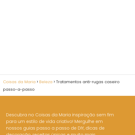
Coisas da Maria
Beleza
Tratamentos anti-rugas caseiro
passo-a-passo
Descubra no Coisas da Maria inspiração sem fim
para um estilo de vida criativo! Mergulhe em
nossos guias passo a passo de DIY, dicas de
decoração, receitas únicas e muito mais.