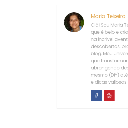
Maria Teixeira
Olá! Sou Maria T
que é belo e cri
na incrível aven
descobertas, pr
blog. Meu univers
que transformam 
abrangendo des
mesmo (DIY) até
e dicas valiosas 