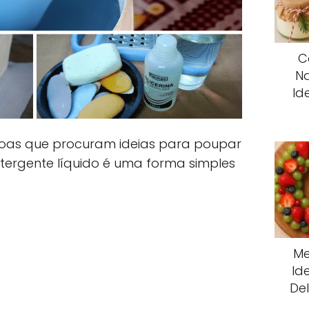
C
Na
Id
oas que procuram ideias para poupar
etergente líquido é uma forma simples
Me
Id
De