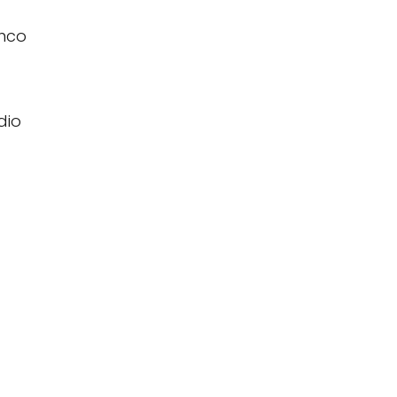
nco
dio