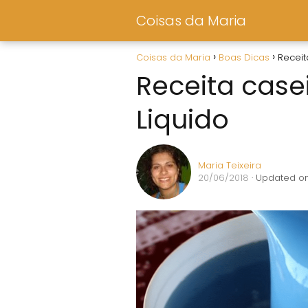
Coisas da Maria
Coisas da Maria
Boas Dicas
Receit
Receita case
Liquido
Maria Teixeira
20/06/2018
· Updated on