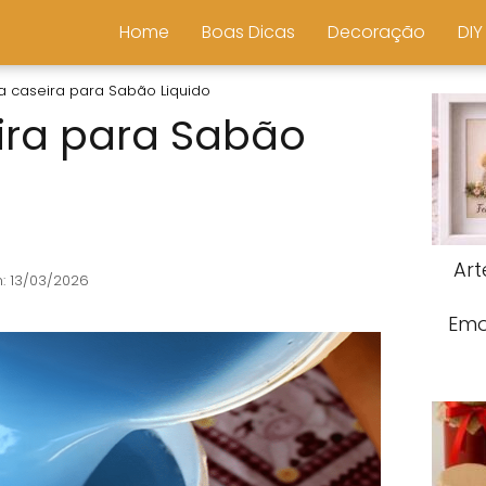
Home
Boas Dicas
Decoração
DIY
a caseira para Sabão Liquido
ira para Sabão
Art
: 13/03/2026
Emo