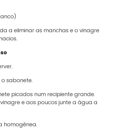
branco)
da a eliminar as manchas e o vinagre
macios.
sso
rver.
 o sabonete.
ete picados num recipiente grande.
 vinagre e aos poucos junte a água a
ra homogênea.