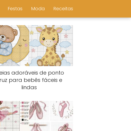
Festas
Moda
Receitas
deias adoráveis de ponto
ruz para bebês fáceis e
lindas