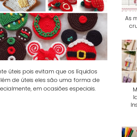
As m
cr
e úteis pois evitam que os líquidos
lém de úteis eles são uma forma de
cialmente, em ocasiões especiais.
M
I
In