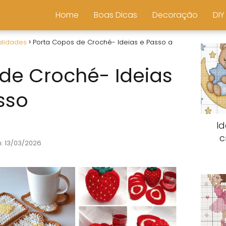
Home
Boas Dicas
Decoração
DIY
alidades
Porta Copos de Croché- Ideias e Passo a
de Croché- Ideias
sso
I
c
: 13/03/2026