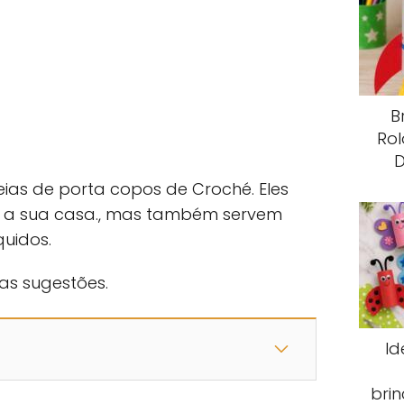
B
Rol
D
ias de porta copos de Croché. Eles
r a sua casa., mas também servem
quidos.
sas sugestões.
Id
brin