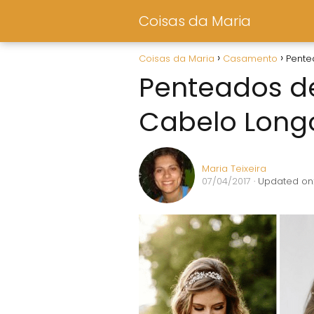
Coisas da Maria
Coisas da Maria
Casamento
Pente
Penteados d
Cabelo Long
Maria Teixeira
07/04/2017
· Updated on