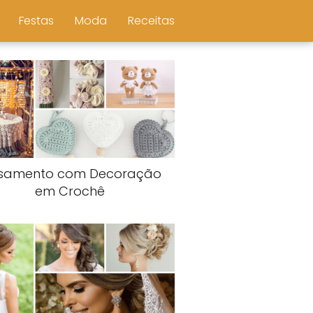
Festas
Moda
Receitas
samento com Decoração
em Crochê