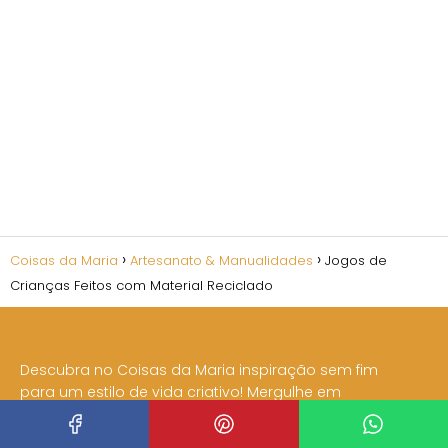
Coisas da Maria
Artesanato & Manualidades
Jogos de
Crianças Feitos com Material Reciclado
Descubra no Coisas da Maria inspiração sem fim
para um estilo de vida criativo! Mergulhe em
nossos guias passo a passo de DIY, dicas de
decoração, receitas únicas e muito mais.