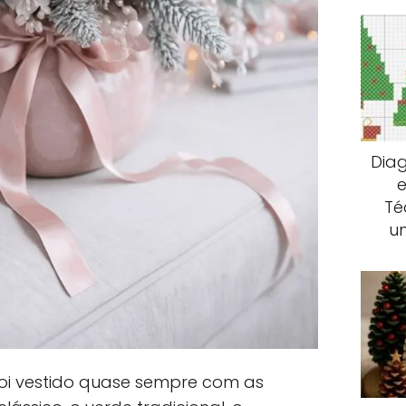
Dia
e
Té
u
foi vestido quase sempre com as