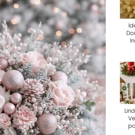
Id
Dou
I
Lin
Ve
pa