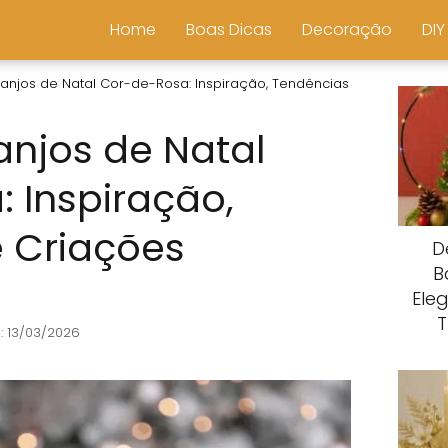
Home
Boas Dicas
Decoração
DIY
ranjos de Natal Cor-de-Rosa: Inspiração, Tendências
anjos de Natal
 Inspiração,
 Criações
D
B
Ele
T
: 13/03/2026