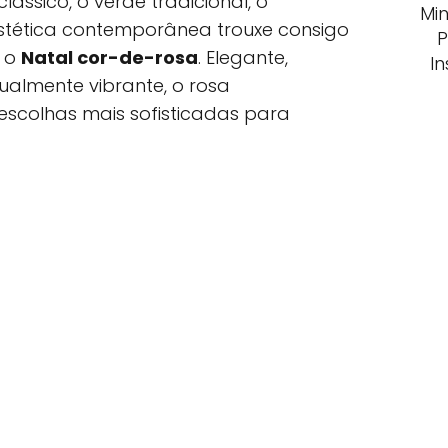
ássico, o verde tradicional, o
Min
estética contemporânea trouxe consigo
P
— o
Natal cor-de-rosa
. Elegante,
I
ualmente vibrante, o rosa
scolhas mais sofisticadas para