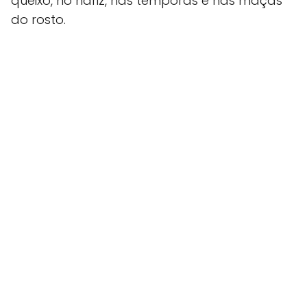
queixo, no nariz, nas têmporas e nas maçãs
do rosto.