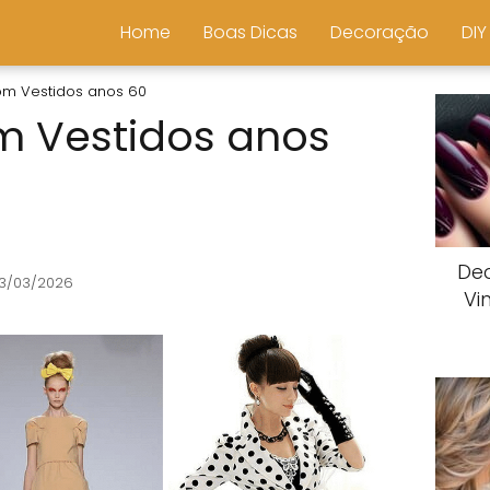
Home
Boas Dicas
Decoração
DIY
om Vestidos anos 60
m Vestidos anos
De
13/03/2026
Vi