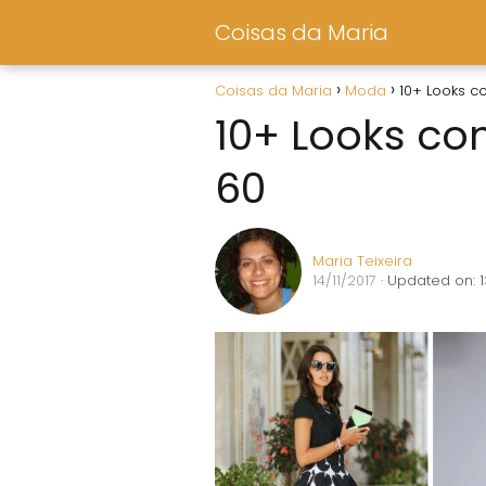
Coisas da Maria
Coisas da Maria
Moda
10+ Looks c
10+ Looks co
60
Maria Teixeira
14/11/2017
· Updated on: 