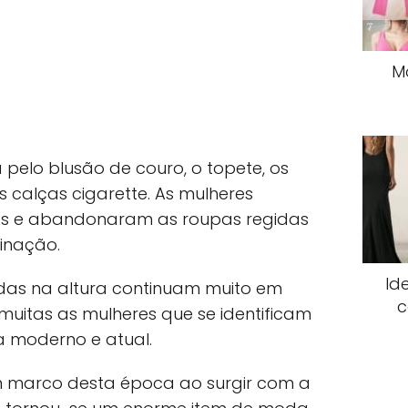
M
lo blusão de couro, o topete, os
as calças cigarette. As mulheres
tos e abandonaram as roupas regidas
inação.
Id
adas na altura continuam muito em
c
muitas as mulheres que se identificam
ua moderno e atual.
um marco desta época ao surgir com a