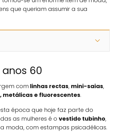
e tornou-se um enorme item de moda,
vens que queriam assumir a sua
s anos 60
surgem com
linhas rectas
,
mini-saias
,
, metálicas e fluorescentes
.
sta época que hoje faz parte do
das as mulheres é o
vestido tubinho
,
a a moda, com estampas psicadélicas.